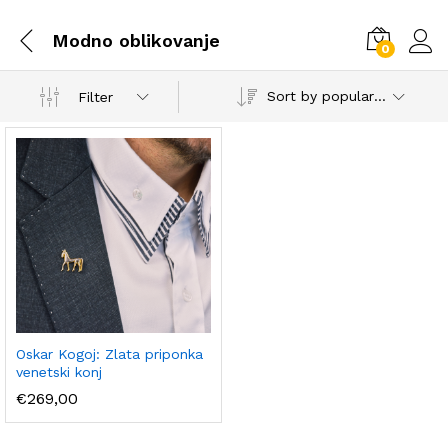
Modno oblikovanje
0
Log i
Sort by popularity
Filter
Oskar Kogoj: Zlata priponka
venetski konj
€
269,00