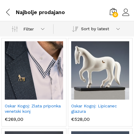
Najbolje prodajano
0
Log i
Sort by latest
Filter
Oskar Kogoj: Zlata priponka
Oskar Kogoj: Lipicanec
venetski konj
glazura
€
269,00
€
528,00